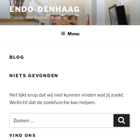
Ga
ENDO-DENHAAG
naar
Praktijk voor Endodontologie
de
inhoud
Menu
BLOG
NIETS GEVONDEN
Het lijkt erop dat wij niet kunnen vinden wat jij zoekt.
Wellicht dat de zoekfunctie kan helpen.
Zoeken
Zoeke
naar:
VIND ONS